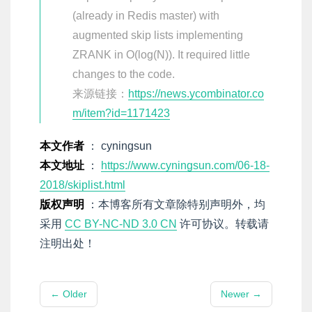
(already in Redis master) with
augmented skip lists implementing
ZRANK in O(log(N)). It required little
changes to the code.
来源链接：
https://news.ycombinator.co
m/item?id=1171423
本文作者
： cyningsun
本文地址
：
https://www.cyningsun.com/06-18-
2018/skiplist.html
版权声明
：本博客所有文章除特别声明外，均
采用
CC BY-NC-ND 3.0 CN
许可协议。转载请
注明出处！
← Older
Newer →