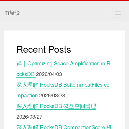
有疑说
Togg
navig
Recent Posts
译｜Optimizing Space Amplification in R
ocksDB
2026/04/03
深入理解 RocksDB BottommostFiles co
mpaction
2026/03/28
深入理解 RocksDB 磁盘空间管理
2026/03/27
深入理解 RocksDB CompactionScore 机