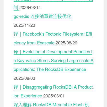
制
2026/03/14
go-redis 连接池重建连接优化
2025/11/23
译｜Facebook's Tectonic Filesystem: Effi
ciency from Exascale
2025/08/26
译｜Evolution of Development Priorities i
n Key-value Stores Serving Large-scale A
pplications: The RocksDB Experience
2025/08/03
译｜Disaggregating RocksDB: A Product
ion Experience
2025/06/01
深入理解 RocksDB Memtable Flush 机