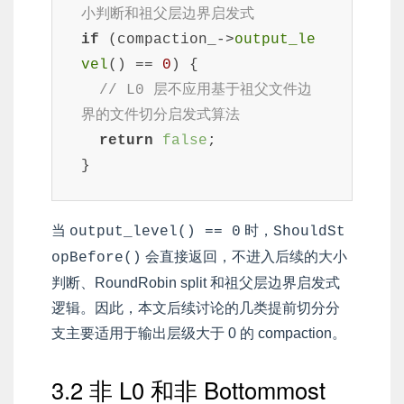
小判断和祖父层边界启发式
if
 (compaction_->
output_le
vel
() == 
0
) {

// L0 层不应用基于祖父文件边
界的文件切分启发式算法
return
false
;

}
当
时，
output_level() == 0
ShouldSt
会直接返回，不进入后续的大小
opBefore()
判断、RoundRobin split 和祖父层边界启发式
逻辑。因此，本文后续讨论的几类提前切分分
支主要适用于输出层级大于 0 的 compaction。
3.2 非 L0 和非 Bottommost