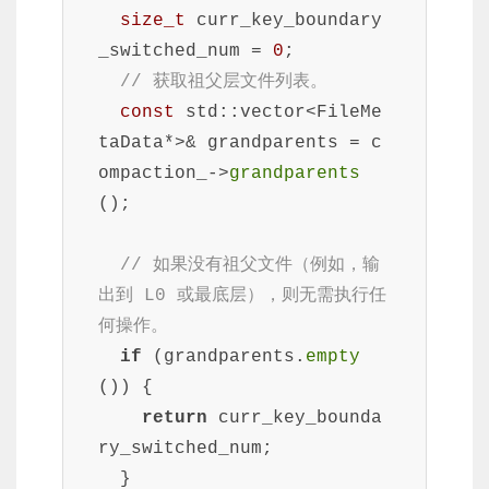
size_t
 curr_key_boundary
_switched_num = 
0
;

// 获取祖父层文件列表。
const
 std::vector<FileMe
taData*>& grandparents = c
ompaction_->
grandparents
();

// 如果没有祖父文件（例如，输
出到 L0 或最底层），则无需执行任
何操作。
if
 (grandparents.
empty
()) {

return
 curr_key_bounda
ry_switched_num;

  }
