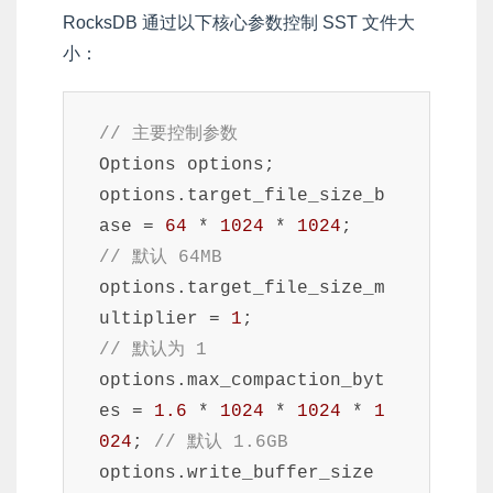
RocksDB 通过以下核心参数控制 SST 文件大
小：
// 主要控制参数
Options options;

options.target_file_size_b
ase = 
64
 * 
1024
 * 
1024
;        
// 默认 64MB
options.target_file_size_m
ultiplier = 
1
;                 
// 默认为 1
options.max_compaction_byt
es = 
1.6
 * 
1024
 * 
1024
 * 
1
024
; 
// 默认 1.6GB
options.write_buffer_size 