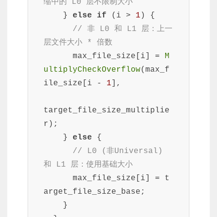
缩中的 L0 层不限制大小
    } 
else
if
 (i > 
1
) {

// 非 L0 和 L1 层：上一
层文件大小 * 倍数
      max_file_size[i] = 
M
ultiplyCheckOverflow
(max_f
ile_size[i - 
1
],

target_file_size_multiplie
r);

    } 
else
 {

// L0 (非Universal) 
和 L1 层：使用基础大小
      max_file_size[i] = t
arget_file_size_base;

    }
