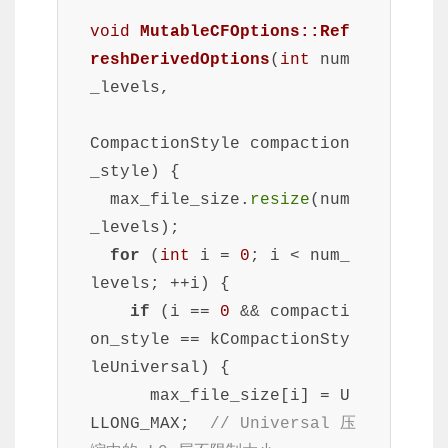
void
MutableCFOptions::Ref
reshDerivedOptions
(
int
 num
_levels,
CompactionStyle compaction
_style)
{

  max_file_size.
resize
(num
_levels);

for
 (
int
 i = 
0
; i < num_
levels; ++i) {

if
 (i == 
0
 && compacti
on_style == kCompactionSty
leUniversal) {

      max_file_size[i] = U
LLONG_MAX;  
// Universal 压