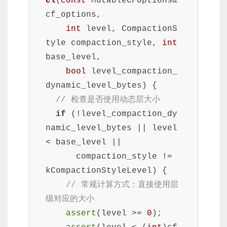
el
(
const
 MutableCFOptions& 
cf_options,
int
 level, CompactionS
tyle compaction_style, 
int
base_level,
bool
 level_compaction_
dynamic_level_bytes)
{

// 检查是否使用动态层大小
if
 (!level_compaction_dy
namic_level_bytes || level 
< base_level ||

      compaction_style != 
kCompactionStyleLevel) {

// 常规计算方式：直接使用层
级对应的大小
assert
(level >= 
0
);
