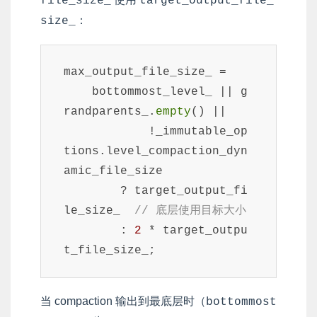
file_size_
target_output_file_
：
size_
max_output_file_size_ =

    bottommost_level_ || g
randparents_.
empty
() ||

            !_immutable_op
tions.level_compaction_dyn
amic_file_size

        ? target_output_fi
le_size_  
// 底层使用目标大小
        : 
2
 * target_outpu
t_file_size_;
当 compaction 输出到最底层时（
bottommost