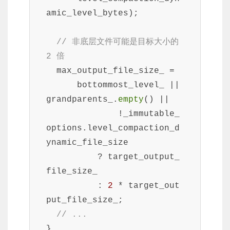
amic_level_bytes);

// 非底层文件可能是目标大小的 
2 倍
  max_output_file_size_ =

      bottommost_level_ || 
grandparents_.
empty
() ||

              !_immutable_
options.level_compaction_d
ynamic_file_size

          ? target_output_
file_size_

          : 
2
 * target_out
put_file_size_;

// ...
}