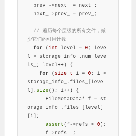
  prev_->next_ = next_;

  next_->prev_ = prev_;

// 遍历每个层级的所有文件，减
少它们的引用计数
for
 (
int
 level = 
0
; leve
l < storage_info_.num_leve
ls_; level++) {

for
 (
size_t
 i = 
0
; i < 
storage_info_.files_[leve
l].
size
(); i++) {

      FileMetaData* f = st
orage_info_.files_[level]
[i];

assert
(f->refs > 
0
);

      f->refs--;
