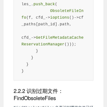
les_.
push_back
(

ObsoleteFileIn
fo
(f, cfd_->
ioptions
()->cf
_paths[path_id].path,

cfd_->
GetFileMetadataCache
ReservationManager
()));

      }

    }

  }

}
2.2.2 识别过期文件：
FindObsoleteFiles