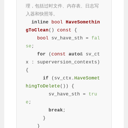
理，包括过时文件、内存表、日志写
入器和快照等。
inline
bool
HaveSomethin
gToClean
()
const
{

bool
 sv_have_sth = 
fal
se
;

for
 (
const
auto
& sv_ct
x : superversion_contexts) 
{

if
 (sv_ctx.
HaveSomet
hingToDelete
()) {

        sv_have_sth = 
tru
e
;

break
;

      }

    }
