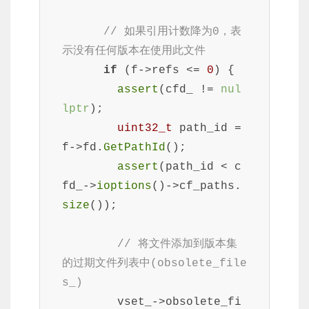
// 如果引用计数降为0，表
示没有任何版本在使用此文件
if
 (f->refs <= 
0
) {

assert
(cfd_ != 
nul
lptr
);

uint32_t
 path_id = 
f->fd.
GetPathId
();

assert
(path_id < c
fd_->
ioptions
()->cf_paths.
size
());

// 将文件添加到版本集
的过期文件列表中(obsolete_file
s_)
        vset_->obsolete_fi